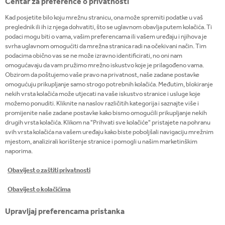
Centar za preference o privatnosti
Kad posjetite bilo koju mrežnu stranicu, ona može spremiti podatke u vaš
preglednik ili ih iz njega dohvatiti, što se uglavnom obavlja putem kolačića. Ti
podaci mogu biti o vama, vašim preferencama ili vašem uređaju i njihova je
svrha uglavnom omogućiti da mrežna stranica radi na očekivani način. Tim
podacima obično vas se ne može izravno identificirati, no oni nam
omogućavaju da vam pružimo mrežno iskustvo koje je prilagođeno vama.
Obzirom da poštujemo vaše pravo na privatnost, naše zadane postavke
omogućuju prikupljanje samo strogo potrebnih kolačića. Međutim, blokiranje
nekih vrsta kolačića može utjecati na vaše iskustvo stranice i usluge koje
možemo ponuditi. Kliknite na naslov različitih kategorija i saznajte više i
promijenite naše zadane postavke kako bismo omogućili prikupljanje nekih
drugih vrsta kolačića. Klikom na "Prihvati sve kolačiće" pristajete na pohranu
svih vrsta kolačića na vašem uređaju kako biste poboljšali navigaciju mrežnim
mjestom, analizirali korištenje stranice i pomogli u našim marketinškim
naporima.
Obavijest o zaštiti privatnosti
Obavijest o kolačićima
Upravljaj preferencama pristanka