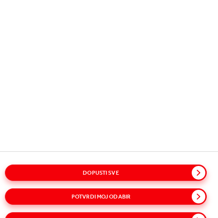
Copyright © 2026
Coca-Cola HBC.
All rights reserved.
NAŠE POSLOVANJE
KORISNE INFORMACIJE
BUDIMO U KONTAKTU
DOPUSTI SVE
Pojmovnik
Mapa stranice
Politike
Izjava o privatnosti
Pravila o kolačićima
Uvjeti korištenja
Pristupačnost
POTVRDI MOJ ODABIR
Progovorite s povjerenjem!