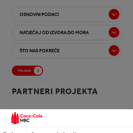
OSNOVNI PODACI
NATJEČAJ OD IZVORA DO MORA
ŠTO NAS POKREĆE
PRIJAVA
PARTNERI PROJEKTA