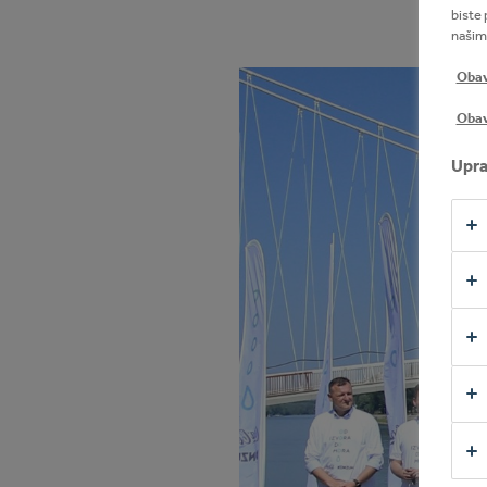
biste 
našim
Obavi
Obav
Upra