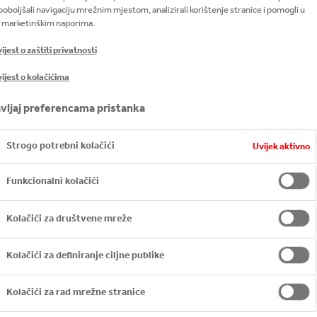
poboljšali navigaciju mrežnim mjestom, analizirali korištenje stranice i pomogli u
 marketinškim naporima.
jest o zaštiti privatnosti
ijest o kolačićima
vljaj preferencama pristanka
Strogo potrebni kolačići
Uvijek aktivno
Funkcionalni kolačići
Kolačići za društvene mreže
Kolačići za definiranje ciljne publike
Kolačići za rad mrežne stranice