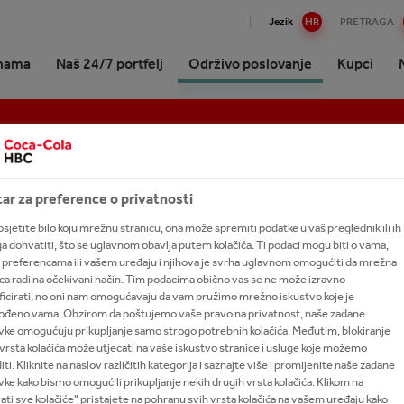
Jezik
HR
PRETRAGA
nama
Naš 24/7 portfelj
Održivo poslovanje
Kupci
A DO MORA 2023.
ko o Coca-Coli HBC Hrvatska
lne nagradne igre i dobitnici
up održivom poslovanju i
ovina za kupce
i
 postati dijelom našeg tima
mija Raise the Bar
Energijski napitci
Projekti
International leadership trai
vi učinci
program
izija strategija i svrha
 marke A - Z
 surađivati s Coca-Colom HBC
acije
i se
ndije Raise the Bar
Kava
NetZeroby40
š
ska?
ar za preference o privatnosti
vo tvrtke
ajte naš portfelj 24/7
ni dijelom prodajnog tima
 the Bar Youth
Jaka alkoholna pića
Bioraznolikost
šće o održivome poslovanju
ogled u budućnost
sjetite bilo koju mrežnu stranicu, ona može spremiti podatke u vaš preglednik ili ih
anost s tvrtkom The Coca-
ani bezalkoholni napitci
 talenata
rencija Raise the Bar
Kokteli
Mission Refresh
ga dohvatiti, što se uglavnom obavlja putem kolačića. Ti podaci mogu biti o vama,
 Company
aj na lokalnu zajednicu
 preferencama ili vašem uređaju i njihova je svrha uglavnom omogućiti da mrežna
ni napitci za odrasle
šće postavljena pitanja
ca radi na očekivani način. Tim podacima obično vas se ne može izravno
kti
ke
je i pokroviteljstva
ficirati, no oni nam omogućavaju da vam pružimo mrežno iskustvo koje je
 sokovi
gođeno vama. Obzirom da poštujemo vaše pravo na privatnost, naše zadane
nje vrijednosti za sve dionike
Colina podrška mladima
vke omogućuju prikupljanje samo strogo potrebnih kolačića. Međutim, blokiranje
i čajevi
OVOGA IZDANJA PROJEKTA OD IZVOR
vrsta kolačića može utjecati na vaše iskustvo stranice i usluge koje možemo
JU DRVEĆA U GRADOVIMA KAKO BI S
cija
ti. Kliknite na naslov različitih kategorija i saznajte više i promijenite naše zadane
ke kako bismo omogućili prikupljanje nekih drugih vrsta kolačića. Klikom na
I TEMPERATURA ZRAKA
ati sve kolačiće" pristajete na pohranu svih vrsta kolačića na vašem uređaju kako