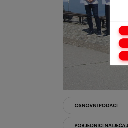
OSNOVNI PODACI
POBJEDNICI NATJEČA