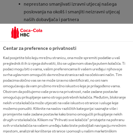
neprestano smanjivati izravni utjecaj našega
poslovanja na okoliš i smanjiti neizravni utjecaj
naših dobavljača i partnera
biti predvodnikom u održivoj upotrebi vode,
energije i ambalaže te u području zaštite klime.
Centar za preference o privatnosti
U
Izvješću o održivome poslovanju za 2024. godinu
potvrđujemo svoju predanost odgovornom pristupu
Kad posjetite bilo koju mrežnu stranicu, ona može spremiti podatke u vaš
preglednik ili ih iz njega dohvatiti, što se uglavnom obavlja putem kolačića. Ti
prema okolišu, zajednici i resursima koje koristimo.
podaci mogu biti o vama, vašim preferencama ili vašem uređaju i njihova je
Izvještaj donosi pregled naših aktivnosti, postignuća
svrha uglavnom omogućiti da mrežna stranica radi na očekivani način. Tim
i ciljeva u području održivosti, a u nastavku
podacima obično vas se ne može izravno identificirati, no oni nam
omogućavaju da vam pružimo mrežno iskustvo koje je prilagođeno vama.
izdvajamo njegove ključne poruke:
Obzirom da poštujemo vaše pravo na privatnost, naše zadane postavke
omogućuju prikupljanje samo strogo potrebnih kolačića. Međutim, blokiranje
Smanjili smo naše izravne emisije ugljika za
nekih vrsta kolačića može utjecati na vaše iskustvo stranice i usluge koje
11% od 2017. godine.
možemo ponuditi. Kliknite na naslov različitih kategorija i saznajte više i
promijenite naše zadane postavke kako bismo omogućili prikupljanje nekih
65% naših rashladnih uređaja energetski je
drugih vrsta kolačića. Klikom na "Prihvati sve kolačiće" pristajete na pohranu
učinkovito.
svih vrsta kolačića na vašem uređaju kako biste poboljšali navigaciju mrežnim
mjestom, analizirali korištenje stranice i pomogli u našim marketinškim
100% električne energije koju koristimo u