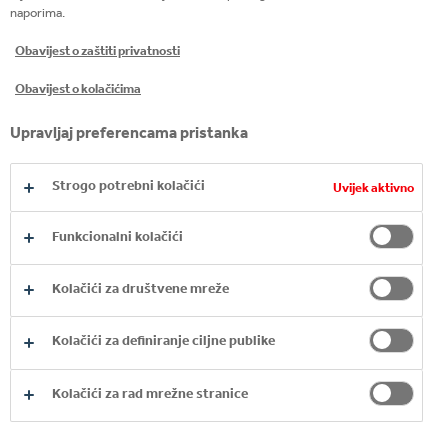
naporima.
našem pogonu dolazi iz obnovljivih i čistih
izvora.
Obavijest o zaštiti privatnosti
100% naše ambalaže za potrošače može se
Obavijest o kolačićima
reciklirati
Upravljaj preferencama pristanka
Strogo potrebni kolačići
Uvijek aktivno
Funkcionalni kolačići
6
%
Kolačići za društvene mreže
smanjena potrošnja vode po litri proizvedenog napitka
Kolačići za definiranje ciljne publike
Kolačići za rad mrežne stranice
46
%