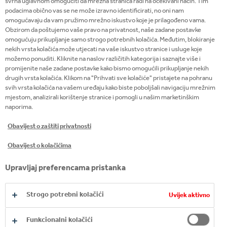
svrha uglavnom omogućiti da mrežna stranica radi na očekivani način. Tim
sastojaka te proizvodnja i prodaja koncentrata, baza
podacima obično vas se ne može izravno identificirati, no oni nam
omogućavaju da vam pružimo mrežno iskustvo koje je prilagođeno vama.
napitaka i sirupa.
Obzirom da poštujemo vaše pravo na privatnost, naše zadane postavke
omogućuju prikupljanje samo strogo potrebnih kolačića. Međutim, blokiranje
nekih vrsta kolačića može utjecati na vaše iskustvo stranice i usluge koje
možemo ponuditi. Kliknite na naslov različitih kategorija i saznajte više i
promijenite naše zadane postavke kako bismo omogućili prikupljanje nekih
drugih vrsta kolačića. Klikom na "Prihvati sve kolačiće" pristajete na pohranu
svih vrsta kolačića na vašem uređaju kako biste poboljšali navigaciju mrežnim
mjestom, analizirali korištenje stranice i pomogli u našim marketinškim
naporima.
Obavijest o zaštiti privatnosti
Obavijest o kolačićima
Upravljaj preferencama pristanka
Strogo potrebni kolačići
Uvijek aktivno
Funkcionalni kolačići