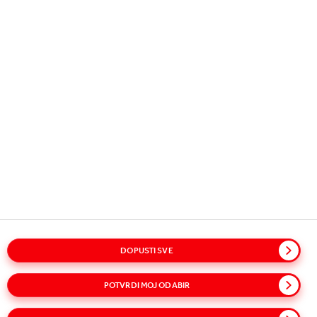
Copyright © 2026
Coca-Cola HBC.
All rights reserved.
NAŠE POSLOVANJE
KORISNE INFORMACIJE
BUDIMO U KONTAKTU
DOPUSTI SVE
Pojmovnik
Mapa stranice
Politike
Izjava o privatnosti
POTVRDI MOJ ODABIR
Pravila o kolačićima
Uvjeti korištenja
Pristupačnost