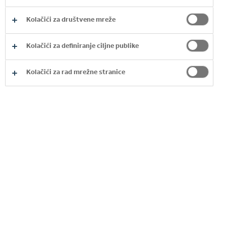
Kolačići za društvene mreže
Kolačići za definiranje ciljne publike
Kolačići za rad mrežne stranice
ZADOVOLJAVANJE
POTRAŽNJE
Naša je obveza kao ovlaštene punionice zadovoljiti
potražnju, a to postižemo proizvodnjom,
pakiranjem, distribucijom i prodajom gotovih
proizvoda kupcima, a oni ih zatim prodaju
potrošačima. Odgovorni smo i za marketing
usmjeren kupcima te za izvedbu na prodajnim
mjestima.