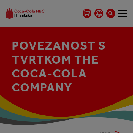
POVEZANOST S
TVRTKOM THE
COCA‑COLA
COMPANY
Share