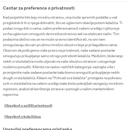
Centar za preference o privatnosti
Kad posjetite bilo koju mrežnu stranicu, ona može spremiti podatke u vaš
preglednik ili ih iz njega dohvatiti, što se uglavnom obavlja putem kolačića. Ti
podaci mogu biti o vama, vašim preferencama ili vašem uređaju i njihova je
svrha uglavnom omogućiti da mrežna stranica radi na očekivani način. Tim
podacima obično vas se ne može izravno identificirati, no oni nam
omogućavaju da vam pružimo mrežno iskustvo koje je prilagođeno vama.
Obzirom da poštujemo vaše pravo na privatnost, naše zadane postavke
omogućuju prikupljanje samo strogo potrebnih kolačića. Međutim, blokiranje
nekih vrsta kolačića može utjecati na vaše iskustvo stranice i usluge koje
možemo ponuditi. Kliknite na naslov različitih kategorija i saznajte više i
promijenite naše zadane postavke kako bismo omogućili prikupljanje nekih
drugih vrsta kolačića. Klikom na "Prihvati sve kolačiće" pristajete na pohranu
svih vrsta kolačića na vašem uređaju kako biste poboljšali navigaciju mrežnim
mjestom, analizirali korištenje stranice i pomogli u našim marketinškim
Osijek, Senj, Vinkovci i Vodice pobjednici su
naporima.
ovogodišnjeg izdanja ekološkog projekta "Od
izvora do mora"
Obavijest o zaštiti privatnosti
Obavijest o kolačićima
30 lip 2026
Upravljaj preferencama pristanka