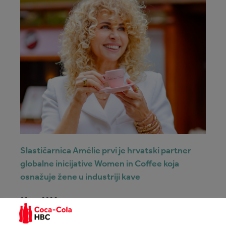
Slastičarnica Amélie prvi je hrvatski partner
globalne inicijative Women in Coffee koja
osnažuje žene u industriji kave
02 srp 2026