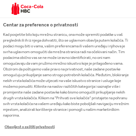
Centar za preference o privatnosti
Kad posjetite bilo koju mrežnu stranicu, ona može spremiti podatke u vaš
preglednik ili ih iz njega dohvatiti, što se uglavnom obavlja putem kolačića. Ti
Prijavi se
podaci mogu biti o vama, vašim preferencama ili vašem uređaju i njihova je
svrha uglavnom omogućiti da mrežna stranica radi na očekivani način. Tim
Coca‑Cola HBC Hrvatska okružje je u kojemu se
podacima obično vas se ne može izravno identificirati, no oni nam
omogućavaju da vam pružimo mrežno iskustvo koje je prilagođeno vama.
talenti mogu razvijati i ostvariti svoj puni potencijal.
Obzirom da poštujemo vaše pravo na privatnost, naše zadane postavke
Ovdje možete pronaći pravu priliku za sebe!
omogućuju prikupljanje samo strogo potrebnih kolačića. Međutim, blokiranje
nekih vrsta kolačića može utjecati na vaše iskustvo stranice i usluge koje
možemo ponuditi. Kliknite na naslov različitih kategorija i saznajte više i
SAZNAJTE VIŠE
promijenite naše zadane postavke kako bismo omogućili prikupljanje nekih
drugih vrsta kolačića. Klikom na "Prihvati sve kolačiće" pristajete na pohranu
svih vrsta kolačića na vašem uređaju kako biste poboljšali navigaciju mrežnim
mjestom, analizirali korištenje stranice i pomogli u našim marketinškim
naporima.
Obavijest o zaštiti privatnosti