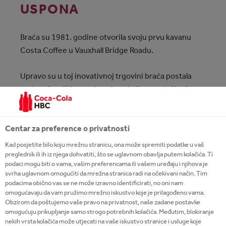
USPONA
Braća su 1981. godine otvorila svoju prvu kavanu
Costa Coffee u Vauxhall Bridge Roadu.
Upravo su u toj inovativnoj trgovini braća postala
prvi pružatelji kave u Londonu koji su posluživali
espresso i radili cappuccino u porculanskim šalicama
kako bi kupci mogli najbolje okusiti kavu.
Centar za preference o privatnosti
Ubrzo su se prodavaonice počele otvarati na
Kad posjetite bilo koju mrežnu stranicu, ona može spremiti podatke u vaš
prestižnim mjestima u Londonu te su postale
preglednik ili ih iz njega dohvatiti, što se uglavnom obavlja putem kolačića. Ti
podaci mogu biti o vama, vašim preferencama ili vašem uređaju i njihova je
odredišta za moderne Londončane.
svrha uglavnom omogućiti da mrežna stranica radi na očekivani način. Tim
podacima obično vas se ne može izravno identificirati, no oni nam
omogućavaju da vam pružimo mrežno iskustvo koje je prilagođeno vama.
Obzirom da poštujemo vaše pravo na privatnost, naše zadane postavke
omogućuju prikupljanje samo strogo potrebnih kolačića. Međutim, blokiranje
nekih vrsta kolačića može utjecati na vaše iskustvo stranice i usluge koje