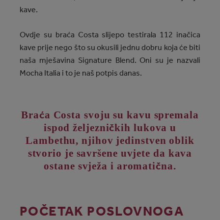
kave.
Ovdje su braća Costa slijepo testirala 112 inačica
kave prije nego što su okusili jednu dobru koja će biti
naša mješavina Signature Blend. Oni su je nazvali
Mocha Italia i to je naš potpis danas.
ć
Bra
a Costa svoju su kavu spremala
č
ispod željezni
kih lukova u
Lambethu, njihov jedinstven oblik
stvorio je savršene uvjete da kava
č
ostane svježa i aromati
na.
POČETAK POSLOVNOGA