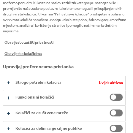
možemo ponuditi. Kliknite na naslov različitih kategorija i saznajte više i
promijenite naše zadane postavke kako bismo omogućili prikupljanje nekih
drugih vrsta kolačića. Klikom na "Prihvati sve kolačiće" pristajete na pohranu
svih vrsta kolačića na vašem uređaju kako biste poboljšali navigaciju mrežnim
mjestom, analizirali korištenje stranice i pomogli u našim marketinškim
naporima.
Obavijest o zaštiti privatnosti
Obavijest o kolačićima
Prije nego što smo otvorili svoje poznate
Upravljaj preferencama pristanka
ć
kafi
e, prodavali smo svoja zrna kave u
prestižnim londonskim hotelima, poput
Strogo potrebni kolačići
Uvijek aktivno
hotela The Ritz, a u stilu su ih dostavljali
čuveni londonski taksiji.
Funkcionalni kolačići
Kolačići za društvene mreže
ODABERITE PROIZVOD
Kolačići za definiranje ciljne publike