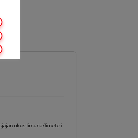
 sjajan okus limuna/limete i