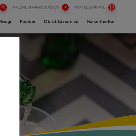
MREŽNE STRANICE DRŽAVA
PORTAL ZA KUPCE
Mediji
Poslovi
Obratite nam se
Raise the Bar
nee