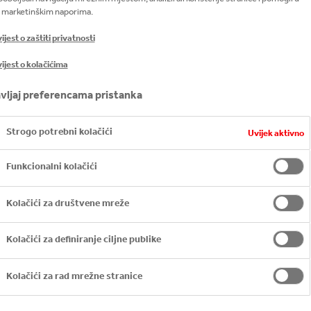
 marketinškim naporima.
jest o zaštiti privatnosti
ijest o kolačićima
i bezalkoholni napitci
vljaj preferencama pristanka
Strogo potrebni kolačići
Uvijek aktivno
Funkcionalni kolačići
alkoholno piće u svijetu, Sprite je jedan od najpopularn
svijeta! Iskustvo ispijanja Spritea odlikuje žar osvježenj
Kolačići za društvene mreže
Kolačići za definiranje ciljne publike
ZVOD
Kolačići za rad mrežne stranice