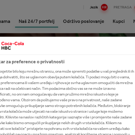
Jezik
HR
PRETRAGA
nama
Naš 24/7 portfelj
Održivo poslovanje
Kupci
ko o Coca-Coli HBC Hrvatska
lne nagradne igre i dobitnici
up održivom poslovanju i
ovina za kupce
i
 postati dijelom našeg tima
mija Raise the Bar
Energijski napitci
Projekti
International leadership trai
vi učinci
program
izija strategija i svrha
 marke A - Z
 surađivati s Coca-Colom HBC
acije
i se
ndije Raise the Bar
Kava
NetZeroby40
ar za preference o privatnosti
š
ska?
vo tvrtke
ajte naš portfelj 24/7
ni dijelom prodajnog tima
 the Bar Youth
Jaka alkoholna pića
Bioraznolikost
sjetite bilo koju mrežnu stranicu, ona može spremiti podatke u vaš preglednik ili ih
šće o održivome poslovanju
ogled u budućnost
ga dohvatiti, što se uglavnom obavlja putem kolačića. Ti podaci mogu biti o vama,
anost s tvrtkom The Coca-
ani bezalkoholni napitci
 talenata
rencija Raise the Bar
Kokteli
Mission Refresh
 preferencama ili vašem uređaju i njihova je svrha uglavnom omogućiti da mrežna
 Company
aj na lokalnu zajednicu
ca radi na očekivani način. Tim podacima obično vas se ne može izravno
ni napitci za odrasle
šće postavljena pitanja
ficirati, no oni nam omogućavaju da vam pružimo mrežno iskustvo koje je
ke
je i pokroviteljstva
gođeno vama. Obzirom da poštujemo vaše pravo na privatnost, naše zadane
 sokovi
vke omogućuju prikupljanje samo strogo potrebnih kolačića. Međutim, blokiranje
nje vrijednosti za sve dionike
Colina podrška mladima
i čajevi
vrsta kolačića može utjecati na vaše iskustvo stranice i usluge koje možemo
ti. Kliknite na naslov različitih kategorija i saznajte više i promijenite naše zadane
cija
ke kako bismo omogućili prikupljanje nekih drugih vrsta kolačića. Klikom na
ati sve kolačiće" pristajete na pohranu svih vrsta kolačića na vašem uređaju kako
poboljšali navigaciju mrežnim mjestom, analizirali korištenje stranice i pomogli u