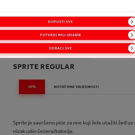
DOPUSTI SVE
Sprite Regular
POTVRDI MOJ ODABIR
ODBACI SVE
SPRITE REGULAR
OPIS
NUTRITIVNE VRIJEDNOSTI
Sprite je savršeno piće za one koji žele utažiti žeđ uz
nizak udio šećera/kalorija.