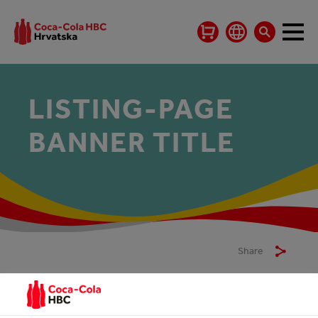
LISTING-PAGE
BANNER TITLE
Share
Our latest news