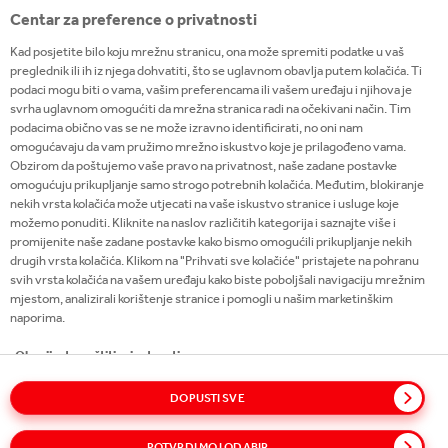
Centar za preference o privatnosti
Kad posjetite bilo koju mrežnu stranicu, ona može spremiti podatke u vaš
Copyright © 2026
preglednik ili ih iz njega dohvatiti, što se uglavnom obavlja putem kolačića. Ti
Coca-Cola HBC.
podaci mogu biti o vama, vašim preferencama ili vašem uređaju i njihova je
All rights reserved.
svrha uglavnom omogućiti da mrežna stranica radi na očekivani način. Tim
podacima obično vas se ne može izravno identificirati, no oni nam
omogućavaju da vam pružimo mrežno iskustvo koje je prilagođeno vama.
Obzirom da poštujemo vaše pravo na privatnost, naše zadane postavke
omogućuju prikupljanje samo strogo potrebnih kolačića. Međutim, blokiranje
NAŠE POSLOVANJE
nekih vrsta kolačića može utjecati na vaše iskustvo stranice i usluge koje
možemo ponuditi. Kliknite na naslov različitih kategorija i saznajte više i
promijenite naše zadane postavke kako bismo omogućili prikupljanje nekih
KORISNE INFORMACIJE
drugih vrsta kolačića. Klikom na "Prihvati sve kolačiće" pristajete na pohranu
svih vrsta kolačića na vašem uređaju kako biste poboljšali navigaciju mrežnim
mjestom, analizirali korištenje stranice i pomogli u našim marketinškim
BUDIMO U KONTAKTU
naporima.
Obavijest o zaštiti privatnosti
Obavijest o kolačićima
DOPUSTI SVE
Pojmovnik
Mapa stranice
Politike
Izjava o privatnosti
Upravljaj preferencama pristanka
Pravila o kolačićima
Uvjeti korištenja
Pristupačnost
POTVRDI MOJ ODABIR