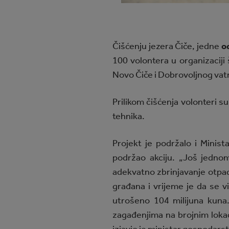
Čišćenju jezera Čiče, jedne
o
100 volontera u organizaciji
Novo Čiče i Dobrovoljnog va
Prilikom čišćenja volonteri s
tehnika.
Projekt je podržalo i Minist
podržao akciju. „Još jednom
adekvatno zbrinjavanje otpa
građana i vrijeme je da se v
utrošeno 104 milijuna kuna.
zagađenjima na brojnim lokaci