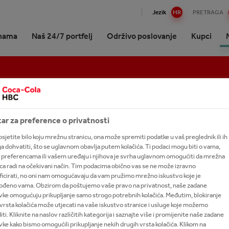
Jezik
HR
PRETRAGA
nama
Naš 24/7 portfelj
Održivo poslovanje
Kupci
ko o Coca-Coli HBC Hrvatska
lne nagradne igre i dobitnici
up održivom poslovanju i
ovina za kupce
i
 postati dijelom našeg tima
mija Raise the Bar
Energijski napitci
Projekti
International leadership trai
vi učinci
program
izija strategija i svrha
 marke A - Z
 surađivati s Coca-Colom HBC
acije
i se
ndije Raise the Bar
Kava
NetZeroby40
š
ska?
vo tvrtke
ajte naš portfelj 24/7
ni dijelom prodajnog tima
 the Bar Youth
Jaka alkoholna pića
Bioraznolikost
ar za preference o privatnosti
šće o održivome poslovanju
ogled u budućnost
anost s tvrtkom The Coca-
ani bezalkoholni napitci
 talenata
rencija Raise the Bar
Kokteli
Mission Refresh
sjetite bilo koju mrežnu stranicu, ona može spremiti podatke u vaš preglednik ili ih
 Company
aj na lokalnu zajednicu
ga dohvatiti, što se uglavnom obavlja putem kolačića. Ti podaci mogu biti o vama,
ni napitci za odrasle
šće postavljena pitanja
 preferencama ili vašem uređaju i njihova je svrha uglavnom omogućiti da mrežna
Akcijom čišćenja jezera Novo Čiče započelo ovogodišnje izdanje projekta Od izvora do mora
ke
je i pokroviteljstva
ca radi na očekivani način. Tim podacima obično vas se ne može izravno
 sokovi
ficirati, no oni nam omogućavaju da vam pružimo mrežno iskustvo koje je
nje vrijednosti za sve dionike
Colina podrška mladima
gođeno vama. Obzirom da poštujemo vaše pravo na privatnost, naše zadane
i čajevi
ŠĆENJA JEZERA NOVO Č
vke omogućuju prikupljanje samo strogo potrebnih kolačića. Međutim, blokiranje
vrsta kolačića može utjecati na vaše iskustvo stranice i usluge koje možemo
cija
OVOGODIŠNJE IZDANJE 
ti. Kliknite na naslov različitih kategorija i saznajte više i promijenite naše zadane
ke kako bismo omogućili prikupljanje nekih drugih vrsta kolačića. Klikom na