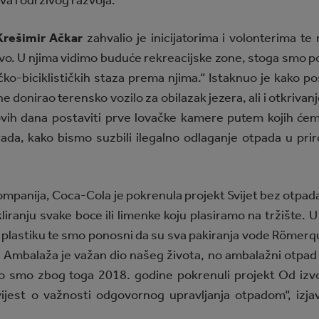
va i održivog razvoja.
Krešimir Ačkar
zahvalio je inicijatorima i volonterima te
vo. U njima vidimo buduće rekreacijske zone, stoga smo p
ko-biciklističkih staza prema njima.“ Istaknuo je kako p
e donirao terensko vozilo za obilazak jezera, ali i otkrivanj
ovih dana postaviti prve lovačke kamere putem kojih će
da, kako bismo suzbili ilegalno odlaganje otpada u prirod
anija, Coca-Cola je pokrenula projekt Svijet bez otpada,
kliranju svake boce ili limenke koju plasiramo na tržište. U
u plastiku te smo ponosni da su sva pakiranja vode Römer
). Ambalaža je važan dio našeg života, no ambalažni otpad 
vo smo zbog toga 2018. godine pokrenuli projekt Od izv
vijest o važnosti odgovornog upravljanja otpadom“, izja