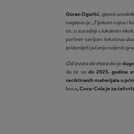
Goran Ogurlić
, glavni uredni
naglasio je „Tijekom rujna i l
će, u suradnji s lokalnim ekol
partner serijom tekstova ukaz
pridonijeti jačanju svijesti gr
Od izvora do mora
dio je
dugo
da će se
do 2025. godine s
recikliranih materijala u pr
boca
, Coca-Cola je za četvr