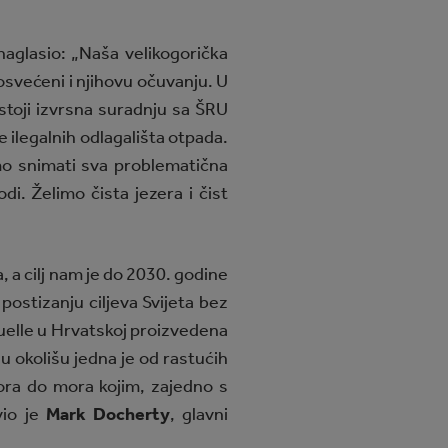
 naglasio: „Naša velikogorička
osvećeni i njihovu očuvanju. U
ostoji izvrsna suradnju sa ŠRU
e ilegalnih odlagališta otpada.
mo snimati sva problematična
i. Želimo čista jezera i čist
 a cilj nam je do 2030. godine
 postizanju ciljeva Svijeta bez
quelle u Hrvatskoj proizvedena
u okolišu jedna je od rastućih
ora do mora kojim, zajedno s
vio je
Mark Docherty
, glavni