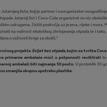
k Jutarnjeg lista, koji je partner i suorganizator ovogodišn
istopada Jutarnji list i Coca-Cola organizirat će niz ekološk
oškim udrugama, čistiti područja uz jezera, rijeke i mora. 
ivati na važnost ekološkog zbrinjavanja otpada te i tako,
ađana o važnosti brige za okoliš.“
ročnog projekta
Svijet bez otpada,
kojim se tvrtka Coca
va primarna ambalaža moći u potpunosti reciklirati
te
imarnoj ambalaži biti najmanje 50 posto
. U proteklih 10 
tinu smanjila ukupnu upotrebu plastike
.