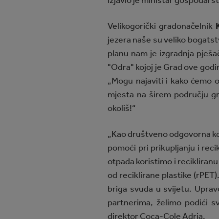
izjavio je ministar gospodarst
Velikogorički gradonačelnik
jezera naše su veliko bogatst
planu nam je izgradnja pješač
"Odra" kojoj je Grad ove godin
„Mogu najaviti i kako ćemo 
mjesta na širem području gra
okoliš!“
„Kao društveno odgovorna komp
pomoći pri prikupljanju i reci
otpada koristimo i recikliran
od reciklirane plastike (rPET
briga svuda u svijetu. Upra
partnerima, želimo podići s
direktor Coca-Cole Adria.