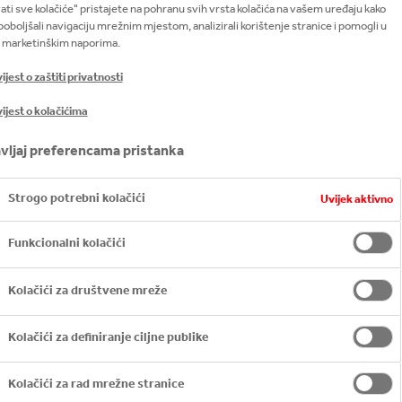
ati sve kolačiće" pristajete na pohranu svih vrsta kolačića na vašem uređaju kako
 DO MORA
poboljšali navigaciju mrežnim mjestom, analizirali korištenje stranice i pomogli u
 marketinškim naporima.
jest o zaštiti privatnosti
ijest o kolačićima
NJA OKO JEZERA U NOVOM ČI
vljaj preferencama pristanka
DANJE ZAJEDNIČKOG EKOLOŠKOG
G LISTA
OD IZVORA DO MORA
KOJI P
Strogo potrebni kolačići
Uvijek aktivno
 HRVATSKIH OBALA RIJEKA, JEZERA 
JEGOVO PRIMJERENO ODLAGANJE I 
Funkcionalni kolačići
Kolačići za društvene mreže
Kolačići za definiranje ciljne publike
Kolačići za rad mrežne stranice