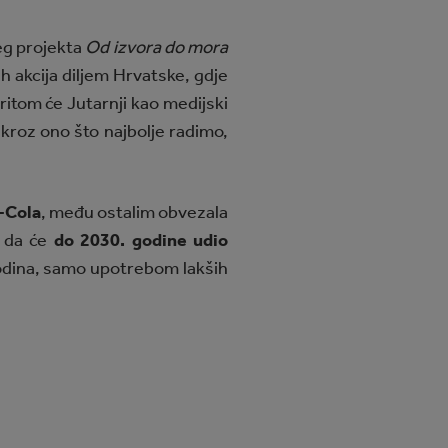
jeg projekta
Od izvora do mora
ih akcija diljem Hrvatske, gdje
Pritom će Jutarnji kao medijski
 kroz ono što najbolje radimo,
-Cola
, među ostalim obvezala
 da će
do 2030. godine udio
godina, samo upotrebom lakših