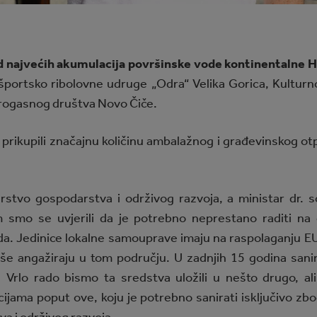
d najvećih akumulacija površinske vode kontinentalne H
 športsko ribolovne udruge „Odra“ Velika Gorica, Kultur
trogasnog društva Novo Čiče.
u prikupili značajnu količinu ambalažnog i građevinskog ot
arstvo gospodarstva i održivog razvoja, a ministar dr. 
 smo se uvjerili da je potrebno neprestano raditi na ed
da. Jedinice lokalne samouprave imaju na raspolaganju EU
iše angažiraju u tom području. U zadnjih 15 godina sanir
 Vrlo rado bismo ta sredstva uložili u nešto drugo, ali
jama poput ove, koju je potrebno sanirati isključivo zbo