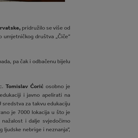
rvatske,
pridružilo se više od
no umjetničkog društva „Čiče“
pada, pa čak i odbačenu bijelu
sc.
Tomislav Ćorić
osobno je
ukaciji i javno apelirati na
 sredstva za takvu edukaciju
ano je 7000 lokacija u što je
 nažalost i dalje svjedočimo
g ljudske nebrige i neznanja“,